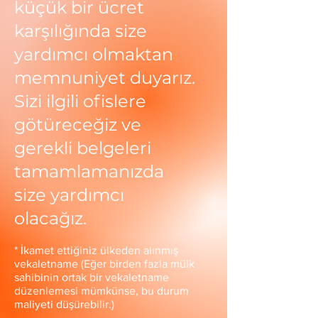
küçük bir ücret
karşılığında size
yardımcı olmaktan
memnuniyet duyarız.
Sizi ilgili ofislere
götüreceğiz ve
gerekli belgeleri
tamamlamanızda
size yardımcı
olacağız.
* İkamet ettiğiniz ülkeden alınmış
vekaletname (Eğer birden fazla mülk
sahibinin ortak bir vekaletname
düzenlemesi mümkünse, bu durum
maliyeti düşürebilir.)